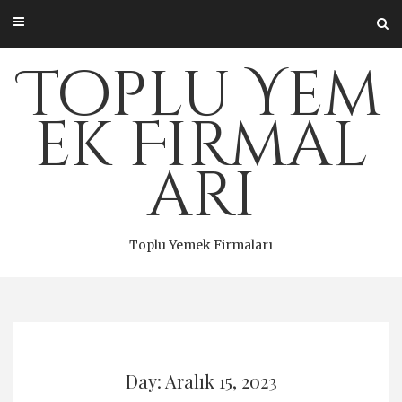
Skip
to
content
Toplu Yem
ek Firmal
arı
Toplu Yemek Firmaları
Day: Aralık 15, 2023