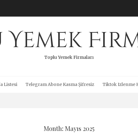
 Yemek Fir
Toplu Yemek Firmaları
a Listesi
Telegram Abone Kasma Şifresiz
Tiktok Izlenme 
Month: Mayıs 2025