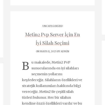
UNCATEGORIZED
Metin2 Pvp Server İçin En
İyi Silah Seçimi
ON MAYIS 11, 2025 BY
ADMIN
B
u makalede, Metin2 PvP
sunucularında en iyi silahları
seçmenin yollarını
keşfedeceğiz. Silahların özellikleri ve
stratejik kullanımları hakkında bilgi
vereceğiz. Metin2’de çeşitli silah
türleri bulunur. Her bir silahın
kendine özgü özellikleri vardır ve bu