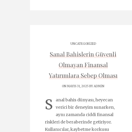
UNCATEGORIZED
Sanal Bahislerin Güvenli
Olmayan Finansal
Yatırımlara Sebep Olması
ON MAYIS 31, 2025 BY
ADMIN
S
anal bahis dünyası, heyecan
verici bir deneyim sunarken,
aynı zamanda ciddi finansal
riskleri de beraberinde getiriyor.
Kullanıcılar, kaybetme korkusu