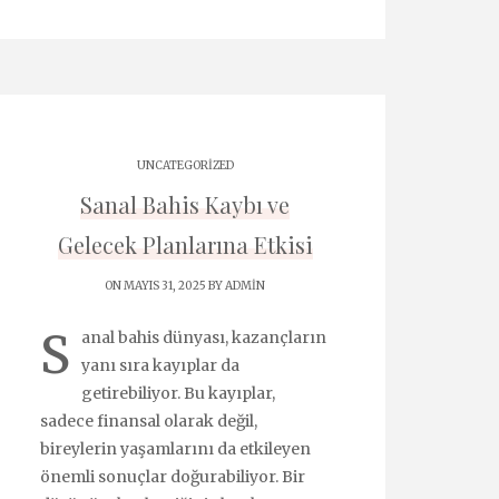
UNCATEGORIZED
Sanal Bahis Kaybı ve
Gelecek Planlarına Etkisi
ON MAYIS 31, 2025 BY
ADMIN
S
anal bahis dünyası, kazançların
yanı sıra kayıplar da
getirebiliyor. Bu kayıplar,
sadece finansal olarak değil,
bireylerin yaşamlarını da etkileyen
önemli sonuçlar doğurabiliyor. Bir