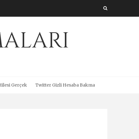
maları
Hilesi Gerçek
Twitter Gizli Hesaba Bakma