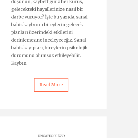
düşünün, kaybettiğiniz her kuruş,
gelecekteki hayallerinize nasıl bir
darbe vuruyor? İşte bu yazıda, sanal
bahis kaybının bireylerin gelecek
planları üzerindeki etkilerini
derinlemesine inceleyeceğiz. Sanal
bahis kayıpları, bireylerin psikolojik
durumunu olumsuz etkileyebilir.
Kaybın
Read More
UNCATEGORIZED