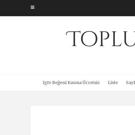
Skip
to
content
Toplu
Igtv Beğeni Kasma Ücretsiz
Liste
Sayf