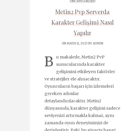
UNCATEGORIZED
Metin2 Pvp Serverda
Karakter Gelişimi Nasıl
Yapılır
ON MAYIS 11, 2025 BY
ADMIN
B
u makalede, Metin2 PvP
sunucularında karakter
gelişimini etkileyen faktörler
ve stratejiler ele alınacaktır.
Oyuncuların başarı için izlemeleri
gereken adımlar
detaylandırılacaktır. Metin2
dünyasında, karakter gelişimi sadece
seviyenizi artırmakla kalmaz, aynı
zamanda oyun deneyiminizi de
derinleştirir. Peki, bu süreçte hangi