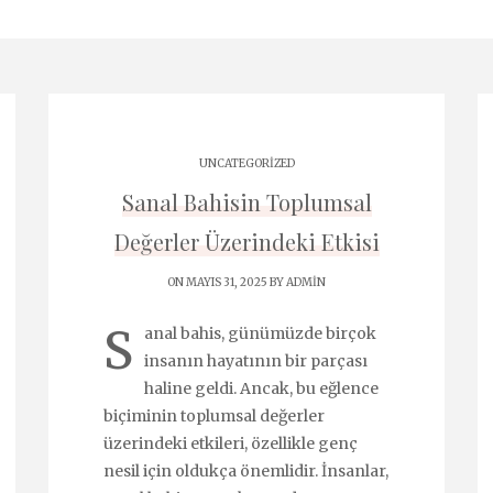
UNCATEGORIZED
Sanal Bahisin Toplumsal
Değerler Üzerindeki Etkisi
ON MAYIS 31, 2025 BY
ADMIN
S
anal bahis, günümüzde birçok
insanın hayatının bir parçası
haline geldi. Ancak, bu eğlence
biçiminin toplumsal değerler
üzerindeki etkileri, özellikle genç
nesil için oldukça önemlidir. İnsanlar,