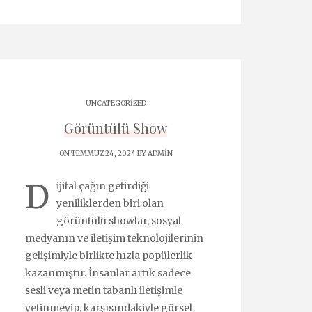
UNCATEGORIZED
Görüntülü Show
ON TEMMUZ 24, 2024 BY
ADMIN
D
ijital çağın getirdiği
yeniliklerden biri olan
görüntülü showlar, sosyal
medyanın ve iletişim teknolojilerinin
gelişimiyle birlikte hızla popülerlik
kazanmıştır. İnsanlar artık sadece
sesli veya metin tabanlı iletişimle
yetinmeyip, karşısındakiyle görsel