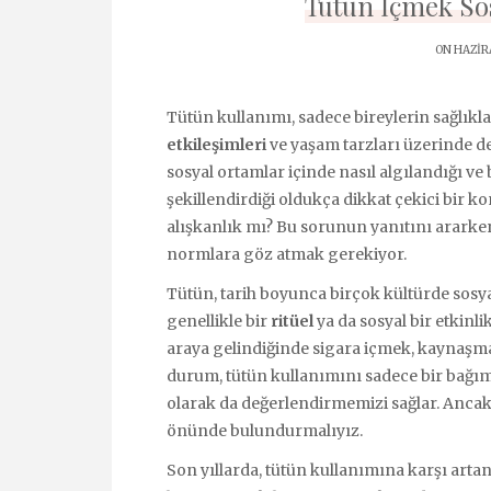
Tütün İçmek Sos
ON HAZIRA
Tütün kullanımı, sadece bireylerin sağlıkl
etkileşimleri
ve yaşam tarzları üzerinde de 
sosyal ortamlar içinde nasıl algılandığı ve b
şekillendirdiği oldukça dikkat çekici bir k
alışkanlık mı? Bu sorunun yanıtını ararken
normlara göz atmak gerekiyor.
Tütün, tarih boyunca birçok kültürde sosya
genellikle bir
ritüel
ya da sosyal bir etkinl
araya gelindiğinde sigara içmek, kaynaşman
durum, tütün kullanımını sadece bir bağıml
olarak da değerlendirmemizi sağlar. Anca
önünde bulundurmalıyız.
Son yıllarda, tütün kullanımına karşı artan