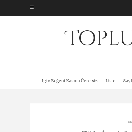
Skip
to
content
Toplu
Igtv Beğeni Kasma Ücretsiz
Liste
Sayf
UN