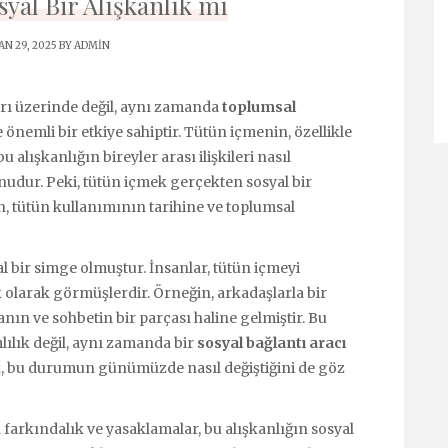
yal Bir Alışkanlık mı
N 29, 2025 BY
ADMIN
arı üzerinde değil, aynı zamanda
toplumsal
önemli bir etkiye sahiptir. Tütün içmenin, özellikle
u alışkanlığın bireyler arası ilişkileri nasıl
onudur. Peki, tütün içmek gerçekten sosyal bir
, tütün kullanımının tarihine ve toplumsal
l bir simge olmuştur. İnsanlar, tütün içmeyi
ik olarak görmüşlerdir. Örneğin, arkadaşlarla bir
ın ve sohbetin bir parçası haline gelmiştir. Bu
ılık değil, aynı zamanda bir
sosyal bağlantı aracı
k, bu durumun günümüzde nasıl değiştiğini de göz
 farkındalık ve yasaklamalar, bu alışkanlığın sosyal