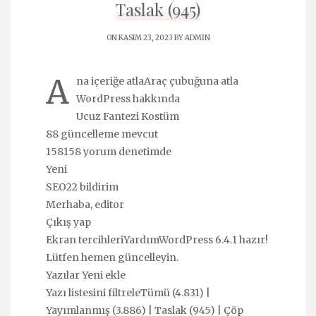
Taslak (945)
ON KASIM 23, 2023 BY
ADMIN
A
na içeriğe atlaAraç çubuğuna atla
WordPress hakkında
Ucuz Fantezi Kostüm
88 güncelleme mevcut
158158 yorum denetimde
Yeni
SEO22 bildirim
Merhaba, editor
Çıkış yap
Ekran tercihleriYardımWordPress 6.4.1 hazır!
Lütfen hemen güncelleyin.
Yazılar Yeni ekle
Yazı listesini filtreleTümü (4.831) |
Yayımlanmış (3.886) | Taslak (945) | Çöp