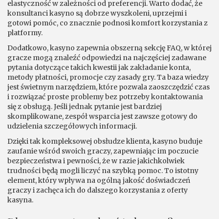
elastyczność w zależności od preferencji. Warto dodać, że
konsultanci kasyno są dobrze wyszkoleni, uprzejmi i
gotowi pomóc, co znacznie podnosi komfort korzystania z
platformy.
Dodatkowo, kasyno zapewnia obszerną sekcję FAQ, w której
gracze mogą znaleźć odpowiedzi na najczęściej zadawane
pytania dotyczące takich kwestii jak zakładanie konta,
metody płatności, promocje czy zasady gry. Ta baza wiedzy
jest świetnym narzędziem, które pozwala zaoszczędzić czas
i rozwiązać proste problemy bez potrzeby kontaktowania
się z obsługą. Jeśli jednak pytanie jest bardziej
skomplikowane, zespół wsparcia jest zawsze gotowy do
udzielenia szczegółowych informacji.
Dzięki tak kompleksowej obsłudze klienta, kasyno buduje
zaufanie wśród swoich graczy, zapewniając im poczucie
bezpieczeństwa i pewności, że w razie jakichkolwiek
trudności będą mogli liczyć na szybką pomoc. To istotny
element, który wpływa na ogólną jakość doświadczeń
graczy i zachęca ich do dalszego korzystania z oferty
kasyna.