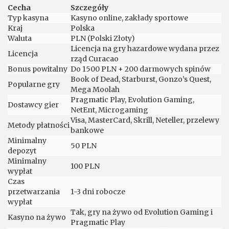
Cecha
Szczegóły
Typ kasyna
Kasyno online, zakłady sportowe
Kraj
Polska
Waluta
PLN (Polski Złoty)
Licencja na gry hazardowe wydana przez
Licencja
rząd Curacao
Bonus powitalny
Do 1500 PLN + 200 darmowych spinów
Book of Dead, Starburst, Gonzo’s Quest,
Popularne gry
Mega Moolah
Pragmatic Play, Evolution Gaming,
Dostawcy gier
NetEnt, Microgaming
Visa, MasterCard, Skrill, Neteller, przelewy
Metody płatności
bankowe
Minimalny
50 PLN
depozyt
Minimalny
100 PLN
wypłat
Czas
przetwarzania
1-3 dni robocze
wypłat
Tak, gry na żywo od Evolution Gaming i
Kasyno na żywo
Pragmatic Play