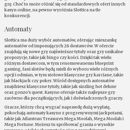
grę. Choć to może różnić się od standardowych ofert innych
kasyn online, na pewno wyróżnia Slottica na tle
konkurencji.
Automaty
Slottica ma duży wybór automatów, oferując mieszankę
automatów od imponujących 28 dostawców. W ofercie
znajdują się nowe gry najświeższe tytuły oraz gry unikalne
propozycje, takie jak bingo czy kości. Dzięki tak wielu
różnym dostawcom, w tym renomowanemu blueprint
gaming, fani slotów będą mieli do wyboru wiele różnych
opcji i odmian, w tym stołowe klasyczne gry karciane, takie
jak blackjack czy poker. Wśród dostępnych automatów
znajdziesz klasyczne tytuły, takie jak sizzling hot deluxe
oraz gonzo’s quest. Kasyno oferuje także najlepsze gry
zarówno dla początkujących, jak i doświadczonych graczy.
Gracze, którzy chcą wygrać naprawdę dużą wypłatę,
pokochają automaty kasyno z progresywnymi jackpotami,
takie jak Atlantean Treasures Mega Moolah, Mega Moolah i
Mega Fortune. Możesz tu spróbować grania o wysokie