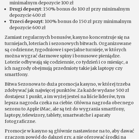
minimalnym depozycie 100 zł
Drugi depozyt
: 150% bonus do 100 zł przy minimalnym
depozycie 400 zł
Trzeci depozyt
: 100% bonus do 150 zł przy minimalnym
depozycie 600 zł
Zamiast regularnych bonusów, kasyno koncentruje się na
turniejach, loteriach i sezonowych bitwach. Organizowane
są codzienne, tygodniowe i specjalne turnieje, w których
można wygrać darmowe spiny i bonusowe pieniądze.
Loterie odbywają się codziennie, co tydzień i co miesiąc, a
ich nagrody obejmują przedmioty takie jak laptopy czy
smartfony.
Bitwa Sezonowa to duża promocja kasyno, w której trzeba
zdobywać jak najwięcej punktów. Za każde wydane 500 zł
dostajesz 1 punkt, a im wyżej jesteś na liście liderów, tym
lepsza nagroda czeka na ciebie. Główna nagroda obecnego
sezonu to Apple iMac, ale są też do wygrania smartfony,
laptopy, telewizory, tablety, smartwatche i aparaty
fotograficzne.
Promocje w kasyno są głównie nastawione na to, aby dawać
graczom powód do dalszej gry, a nie oferować środki na