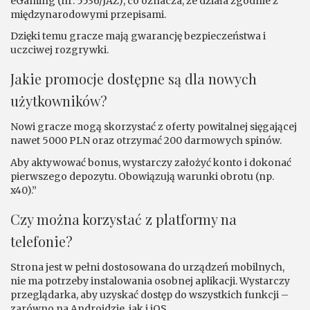
eGaming (nr: 5536/JAZ), co oznacza, że działa zgodnie z
międzynarodowymi przepisami.
Dzięki temu gracze mają gwarancję bezpieczeństwa i
uczciwej rozgrywki.
Jakie promocje dostępne są dla nowych
użytkowników?
Nowi gracze mogą skorzystać z oferty powitalnej sięgającej
nawet 5000 PLN oraz otrzymać 200 darmowych spinów.
Aby aktywować bonus, wystarczy założyć konto i dokonać
pierwszego depozytu. Obowiązują warunki obrotu (np.
x40).”
Czy można korzystać z platformy na
telefonie?
Strona jest w pełni dostosowana do urządzeń mobilnych,
nie ma potrzeby instalowania osobnej aplikacji. Wystarczy
przeglądarka, aby uzyskać dostęp do wszystkich funkcji –
zarówno na Androidzie, jak i iOS.