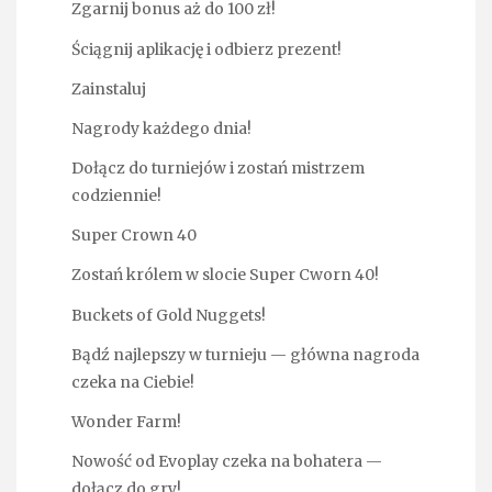
Zgarnij bonus aż do 100 zł!
Ściągnij aplikację i odbierz prezent!
Zainstaluj
Nagrody każdego dnia!
Dołącz do turniejów i zostań mistrzem
codziennie!
Super Crown 40
Zostań królem w slocie Super Cworn 40!
Buckets of Gold Nuggets!
Bądź najlepszy w turnieju — główna nagroda
czeka na Ciebie!
Wonder Farm!
Nowość od Evoplay czeka na bohatera —
dołącz do gry!