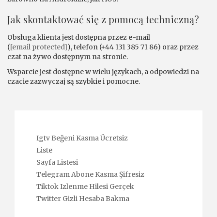
Jak skontaktować się z pomocą techniczną?
Obsługa klienta jest dostępna przez e-mail
(
[email protected]
), telefon (+44 131 385 71 86) oraz przez
czat na żywo dostępnym na stronie.
Wsparcie jest dostępne w wielu językach, a odpowiedzi na
czacie zazwyczaj są szybkie i pomocne.
Igtv Beğeni Kasma Ücretsiz
Liste
Sayfa Listesi
Telegram Abone Kasma Şifresiz
Tiktok Izlenme Hilesi Gerçek
Twitter Gizli Hesaba Bakma