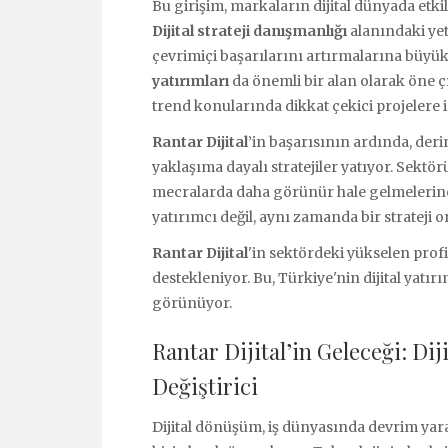
Bu girişim, markaların dijital dünyada etki
Dijital strateji danışmanlığı
alanındaki yetk
çevrimiçi başarılarını artırmalarına büyük 
yatırımları
da önemli bir alan olarak öne çık
trend konularında dikkat çekici projelere i
Rantar Dijital
’in başarısının ardında, deri
yaklaşıma dayalı stratejiler yatıyor. Sektör
mecralarda daha görünür hale gelmelerine y
yatırımcı değil, aynı zamanda bir strateji 
Rantar Dijital
'in sektördeki yükselen profili
destekleniyor. Bu, Türkiye'nin dijital yatı
görünüyor.
Rantar Dijital’in Geleceği: D
Değiştirici
Dijital dönüşüm, iş dünyasında devrim yar