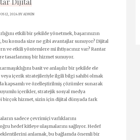
ar Dijital
S 12, 2024 BY
ADMIN
arlığını etkili bir şekilde yönetmek, başarınızın
l
, bu konuda size ne gibi avantajlar sunuyor? Dijital
ern ve etkili yöntemlere mi ihtiyacınız var? Rantar
ere tasarlanmış bir hizmet sunuyor.
rmaşıklığını basit ve anlaşılır bir şekilde ele
eya içerik stratejileriyle ilgili bilgi sahibi olmak
rda kapsamlı ve özelleştirilmiş çözümler sunarak
yumlu içerikler, stratejik sosyal medya
 birçok hizmet, sizin için dijital dünyada fark
aların sadece çevrimiçi varlıklarını
ru hedef kitleye ulaşmalarını sağlıyor. Hedef
 beklentilerini anlamak, bu bağlamda önemli bir