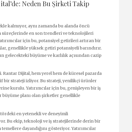
ital’de: Neden Bu Şirketi Takip
tmekle kalmıyor, aynı zamanda bu alanda öncü
m süreçlerinde en son trendleri ve teknolojileri
ırımcılar için bu, potansiyel getirileri artıran bir
lar, genellikle yüksek getiri potansiyeli barındırır.
nun gelecekteki büyüme ve karlılık açısından cazip
ci. Rantar Dijital, hem yerel hem de küresel pazarda
ir strateji izliyor. Bu strateji, yenilikçi ürünler
ine kurulu. Yatırımcılar için bu, genişleyen bir iş
ir büyüme planı olan şirketler genellikle
ktördeki en yetenekli ve deneyimli
 Bu ekip, teknoloji ve iş stratejilerinde derin bir
am temellere dayandığını gösteriyor. Yatırımcılar