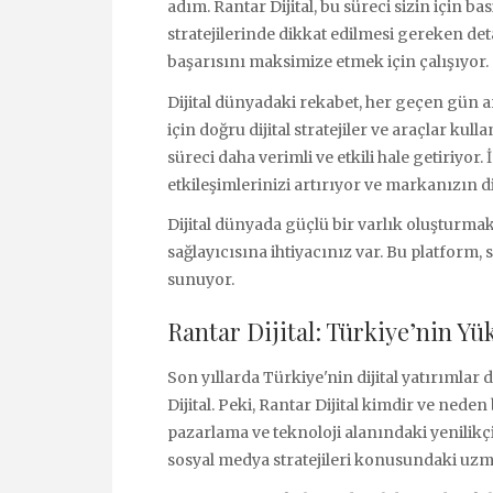
adım. Rantar Dijital, bu süreci sizin için ba
stratejilerinde dikkat edilmesi gereken deta
başarısını maksimize etmek için çalışıyor.
Dijital dünyadaki rekabet, her geçen gün 
için doğru dijital stratejiler ve araçlar ku
süreci daha verimli ve etkili hale getiriyor.
etkileşimlerinizi artırıyor ve markanızın di
Dijital dünyada güçlü bir varlık oluşturmak 
sağlayıcısına ihtiyacınız var. Bu platform, 
sunuyor.
Rantar Dijital: Türkiye’nin Yü
Son yıllarda Türkiye'nin dijital yatırımlar
Dijital. Peki, Rantar Dijital kimdir ve nede
pazarlama ve teknoloji alanındaki yenilikçi 
sosyal medya stratejileri konusundaki uzma