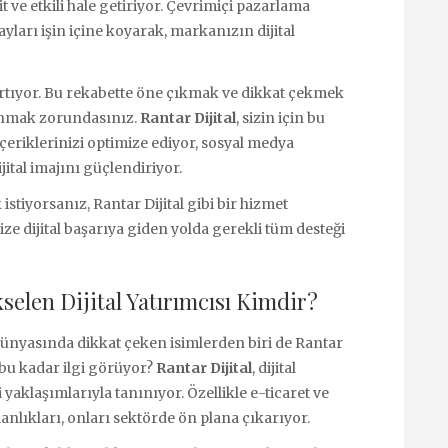
sit ve etkili hale getiriyor. Çevrimiçi pazarlama
yları işin içine koyarak, markanızın dijital
artıyor. Bu rekabette öne çıkmak ve dikkat çekmek
llanmak zorundasınız.
Rantar Dijital
, sizin için bu
 İçeriklerinizi optimize ediyor, sosyal medya
jital imajını güçlendiriyor.
istiyorsanız, Rantar Dijital gibi bir hizmet
size dijital başarıya giden yolda gerekli tüm desteği
kselen Dijital Yatırımcısı Kimdir?
 dünyasında dikkat çeken isimlerden biri de Rantar
n bu kadar ilgi görüyor?
Rantar Dijital
, dijital
yaklaşımlarıyla tanınıyor. Özellikle e-ticaret ve
nlıkları, onları sektörde ön plana çıkarıyor.