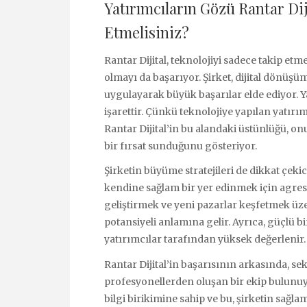
Yatırımcıların Gözü Rantar Dij
Etmelisiniz?
Rantar Dijital, teknolojiyi sadece takip e
olmayı da başarıyor. Şirket, dijital dönüşü
uygulayarak büyük başarılar elde ediyor. Yat
işarettir. Çünkü teknolojiye yapılan yatırım
Rantar Dijital’in bu alandaki üstünlüğü, o
bir fırsat sunduğunu gösteriyor.
Şirketin büyüme stratejileri de dikkat çeki
kendine sağlam bir yer edinmek için agresif b
geliştirmek ve yeni pazarlar keşfetmek üzer
potansiyeli anlamına gelir. Ayrıca, güçlü b
yatırımcılar tarafından yüksek değerlenir.
Rantar Dijital’in başarısının arkasında, se
profesyonellerden oluşan bir ekip bulunuyor.
bilgi birikimine sahip ve bu, şirketin sağl