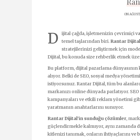
Rant
ON AĞUSTO
D
ijital çağda, işletmenizin çevrimiçi v
temel taşlarından biri.
Rantar Dijita
stratejilerinizi geliştirmek için mod
Dijital, bu konuda size rehberlik etmek üz
Bu platform, dijital pazarlama dünyasının ka
alıyor. Belki de SEO, sosyal medya yönetimi v
istiyorsunuz. Rantar Dijital, tüm bu alanla
markanızı online dünyada parlatıyor. SEO u
kampanyaları ve etkili reklam yönetimi gibi
yaratmanın anahtarlarını sunuyor.
Rantar Dijital’in sunduğu çözümler
, mark
güçlendirmekle kalmıyor, aynı zamanda doğ
kitlenizi tanımak, onların ihtiyaçlarını ve