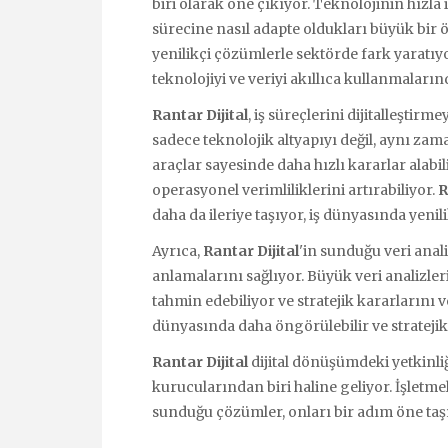
biri olarak öne çıkıyor. Teknolojinin hızla 
sürecine nasıl adapte oldukları büyük bir 
yenilikçi çözümlerle sektörde fark yaratıy
teknolojiyi ve veriyi akıllıca kullanmalarınd
Rantar Dijital
, iş süreçlerini dijitalleştirm
sadece teknolojik altyapıyı değil, aynı zaman
araçlar sayesinde daha hızlı kararlar alabil
operasyonel verimliliklerini artırabiliyor.
R
daha da ileriye taşıyor, iş dünyasında yenil
Ayrıca,
Rantar Dijital
'in sunduğu veri analit
anlamalarını sağlıyor. Büyük veri analizleri
tahmin edebiliyor ve stratejik kararlarını ve
dünyasında daha öngörülebilir ve strateji
Rantar Dijital
dijital dönüşümdeki yetkinliğ
kurucularından biri haline geliyor. İşletme
sunduğu çözümler, onları bir adım öne taş