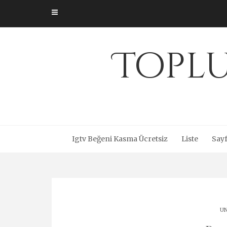
Skip
to
content
Toplu
Igtv Beğeni Kasma Ücretsiz
Liste
Sayf
UN