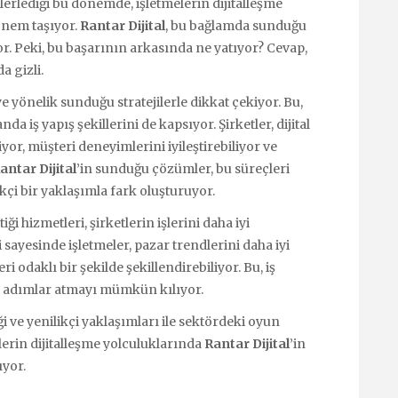
ilerlediği bu dönemde, işletmelerin dijitalleşme
önem taşıyor.
Rantar Dijital
, bu bağlamda sunduğu
or. Peki, bu başarının arkasında ne yatıyor? Cevap,
a gizli.
eye yönelik sunduğu stratejilerle dikkat çekiyor. Bu,
da iş yapış şekillerini de kapsıyor. Şirketler, dijital
iyor, müşteri deneyimlerini iyileştirebiliyor ve
antar Dijital
’in sunduğu çözümler, bu süreçleri
ikçi bir yaklaşımla fark oluşturuyor.
iği hizmetleri, şirketlerin işlerini daha iyi
 sayesinde işletmeler, pazar trendlerini daha iyi
ri odaklı bir şekilde şekillendirebiliyor. Bu, iş
k adımlar atmayı mümkün kılıyor.
i ve yenilikçi yaklaşımları ile sektördeki oyun
lerin dijitalleşme yolculuklarında
Rantar Dijital
’in
ıyor.