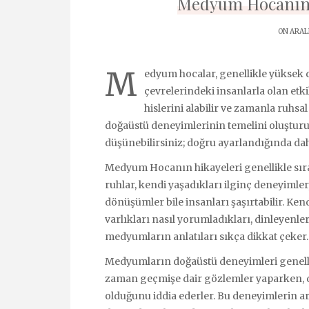
Medyum Hocanın 
ON ARALI
M
edyum hocalar, genellikle yüksek du
çevrelerindeki insanlarla olan etk
hislerini alabilir ve zamanla ruhsal 
doğaüstü deneyimlerinin temelini oluşturur.
düşünebilirsiniz; doğru ayarlandığında daha
Medyum Hocanın hikayeleri genellikle sırad
ruhlar, kendi yaşadıkları ilginç deneyimler
dönüşümler bile insanları şaşırtabilir. Kend
varlıkları nasıl yorumladıkları, dinleyenler
medyumların anlatıları sıkça dikkat çeker.
Medyumların doğaüstü deneyimleri genellik
zaman geçmişe dair gözlemler yaparken, 
olduğunu iddia ederler. Bu deneyimlerin ar