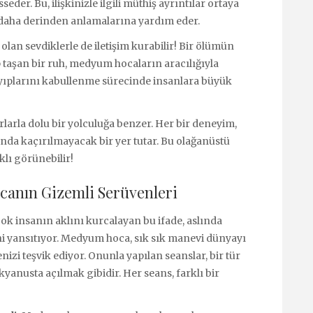
eder. Bu, ilişkinizle ilgili müthiş ayrıntılar ortaya
zi daha derinden anlamalarına yardım eder.
an sevdiklerle de iletişim kurabilir! Bir ölümün
taşan bir ruh, medyum hocaların aracılığıyla
kayıplarını kabullenme sürecinde insanlara büyük
larla dolu bir yolculuğa benzer. Her bir deneyim,
da kaçırılmayacak bir yer tutar. Bu olağanüstü
klı görünebilir!
canın Gizemli Serüvenleri
ok insanın aklını kurcalayan bu ifade, aslında
ini yansıtıyor. Medyum hoca, sık sık manevi dünyayı
izi teşvik ediyor. Onunla yapılan seanslar, bir tür
kyanusta açılmak gibidir. Her seans, farklı bir