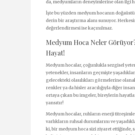
da, medyumların deneyimlerine olan ilgi h
İşte bu yüzden medyum hocanın doğaüstü
derin bir araştırma alanı sunuyor. Herkes
değerlendirmesi ise kaçınılmaz.
Medyum Hoca Neler Görüyor?
Hayat!
Medyum hocalar, çoğunlukla sezgisel yeten
yetenekler, insanların geçmişte yaşadıkları
gelecekteki olasılıkları görmelerine olana
renkler ya da hisler aracılığıyla diğer insa
ortaya çıkan bu imgeler, bireylerin hayatla
yansıtır!
Medyum hocalar, ruhların enerji titreşimler
varlıkların ruhsal durumlarını ve yaşadıkl
ki, bir medyum hoca sizi ziyaret ettiğinde,