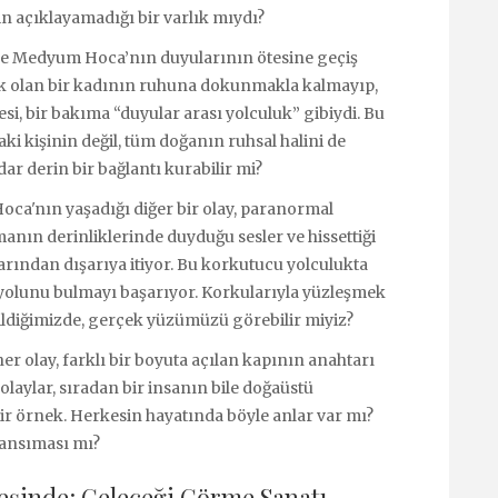
in açıklayamadığı bir varlık mıydı?
 ise Medyum Hoca’nın duyularının ötesine geçiş
nık olan bir kadının ruhuna dokunmakla kalmayıp,
si, bir bakıma “duyular arası yolculuk” gibiydi. Bu
i kişinin değil, tüm doğanın ruhsal halini de
dar derin bir bağlantı kurabilir mi?
a'nın yaşadığı diğer bir olay, paranormal
anın derinliklerinde duyduğu sesler ve hissettiği
larından dışarıya itiyor. Bu korkutucu yolculukta
yolunu bulmayı başarıyor. Korkularıyla yüzleşmek
ildiğimizde, gerçek yüzümüzü görebilir miyiz?
er olay, farklı bir boyuta açılan kapının anahtarı
olaylar, sıradan bir insanın bile doğaüstü
ir örnek. Herkesin hayatında böyle anlar var mı?
yansıması mı?
şinde: Geleceği Görme Sanatı