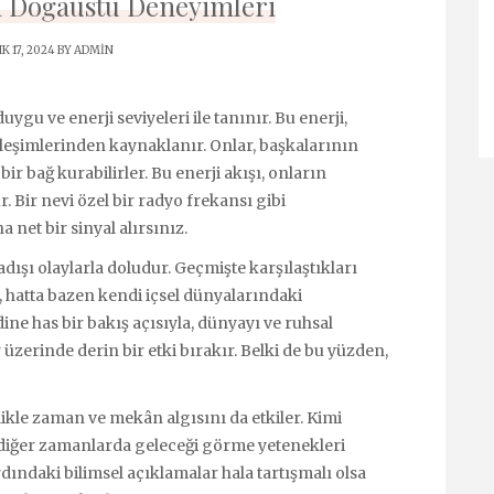
Doğaüstü Deneyimleri
K 17, 2024 BY
ADMIN
ygu ve enerji seviyeleri ile tanınır. Bu enerji,
ileşimlerinden kaynaklanır. Onlar, başkalarının
bir bağ kurabilirler. Bu enerji akışı, onların
 Bir nevi özel bir radyo frekansı gibi
 net bir sinyal alırsınız.
ışı olaylarla doludur. Geçmişte karşılaştıkları
, hatta bazen kendi içsel dünyalarındaki
ine has bir bakış açısıyla, dünyayı ve ruhsal
 üzerinde derin bir etki bırakır. Belki de bu yüzden,
le zaman ve mekân algısını da etkiler. Kimi
diğer zamanlarda geleceği görme yetenekleri
dındaki bilimsel açıklamalar hala tartışmalı olsa