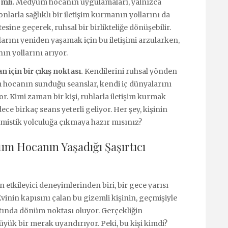
emli.
Medyum hocanın uygulamaları, yalnızca
larla sağlıklı bir iletişim kurmanın yollarını da
tesine geçerek, ruhsal bir birlikteliğe dönüşebilir.
larını yeniden yaşamak için bu iletişimi arzularken,
ın yollarını arıyor.
için bir çıkış noktası.
Kendilerini ruhsal yönden
m hocanın sunduğu seanslar, kendi iç dünyalarını
. Kimi zaman bir kişi, ruhlarla iletişim kurmak
ece birkaç seans yeterli geliyor. Her şey, kişinin
 bu mistik yolculuğa çıkmaya hazır mısınız?
m Hocanın Yaşadığı Şaşırtıcı
tkileyici deneyimlerinden biri, bir gece yarısı
Evinin kapısını çalan bu gizemli kişinin, geçmişiyle
yatında dönüm noktası oluyor. Gerçekliğin
büyük bir merak uyandırıyor. Peki, bu kişi kimdi?