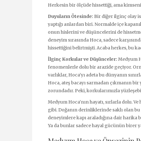
Herkesin bir ölçüde hissettiği, ama kimsen
Duyuların Ötesinde:
Bir diğer ilginç olay
yaptığı anlardan biri. Normalde içe kapa
onun hislerini ve düşüncelerini de hissetme
deneyim sırasında Hoca, sadece karşısındak
hissettiğini belirtmişti. Acaba herkes, bu ka
İlginç Korkular ve Düşünceler:
Medyum Hoc
fenomenlerle dolu bir arazide geçiyor. Orm
varlıklar, Hoca’yı adeta bu dünyanın sınır
Hoca, ateş bacayı sarmadan çıkmanın bir 
zorundadır. Peki, korkularımızla yüzleşeb
Medyum Hoca’nın hayatı, sırlarla dolu. Ve h
gibi. Doğanın derinliklerinde saklı olan bu 
deneyimlere kapı araladığına dair harika b
Ya da bunlar sadece hayal gücünün birer 
Medyum Hoca ve Önsezinin Pe