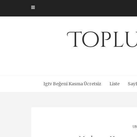
Skip
to
content
Toplu
Igtv Beğeni Kasma Ücretsiz
Liste
Sayf
UN