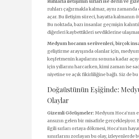
Ruhlarla iletişimin sırları ise derin ve giz
ruhları çağırmakla kalmaz, aynı zamanda on
açar. Bu iletişim süreci, hayatta kalmanın ö
Bu noktada, bazı insanlar geçmişin kalıntı
diğerleri kaybettikleri sevdiklerine ulaşman
Medyum hocanın serüvenleri, birçok insan 
geliştirme arayışında olanlar için, medyu
keşfetmenin kapılarını sonuna kadar açıyor
için yıllarını harcarken, kimi zaman ise sad
niyetine ve açık fikirliliğine bağlı. Siz de
Doğaüstünün Eşiğinde: Medyu
Olaylar
Gizemli Görüşmeler:
Medyum Hoca’nın en e
ansızın gelen bir misafirle gerçekleşiyor. 
ilgili sırları ortaya dökmesi, Hoca’nın ha
sınırlarını zorlayan bu olay, izleyenlerde 