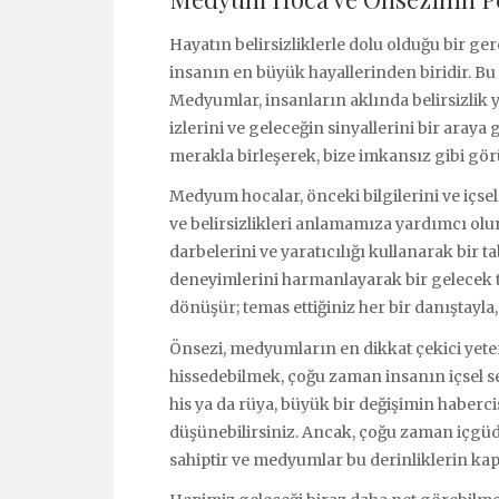
Hayatın belirsizliklerle dolu olduğu bir ge
insanın en büyük hayallerinden biridir. B
Medyumlar, insanların aklında belirsizlik
izlerini ve geleceğin sinyallerini bir araya
merakla birleşerek, bize imkansız gibi gör
Medyum hocalar, önceki bilgilerini ve içse
ve belirsizlikleri anlamamıza yardımcı olurl
darbelerini ve yaratıcılığı kullanarak bir 
deneyimlerini harmanlayarak bir gelecek ta
dönüşür; temas ettiğiniz her bir danıştayla
Önsezi, medyumların en dikkat çekici yeten
hissedebilmek, çoğu zaman insanın içsel ses
his ya da rüya, büyük bir değişimin habercis
düşünebilirsiniz. Ancak, çoğu zaman içgüd
sahiptir ve medyumlar bu derinliklerin kap