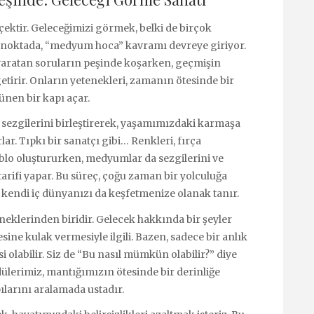
rçektir. Geleceğimizi görmek, belki de birçok
u noktada, “medyum hoca” kavramı devreye giriyor.
 yaratan soruların peşinde koşarken, geçmişin
 getirir. Onların yetenekleri, zamanın ötesinde bir
ünen bir kapı açar.
l sezgilerini birleştirerek, yaşamımızdaki karmaşa
ar. Tıpkı bir sanatçı gibi… Renkleri, fırça
tablo oluştururken, medyumlar da sezgilerini ve
rifi yapar. Bu süreç, çoğu zaman bir yolculuğa
, kendi iç dünyanızı da keşfetmenize olanak tanır.
eklerinden biridir. Gelecek hakkında bir şeyler
ine kulak vermesiyle ilgili. Bazen, sadece bir anlık
i olabilir. Siz de “Bu nasıl mümkün olabilir?” diye
ülerimiz, mantığımızın ötesinde bir derinliğe
ılarını aralamada ustadır.