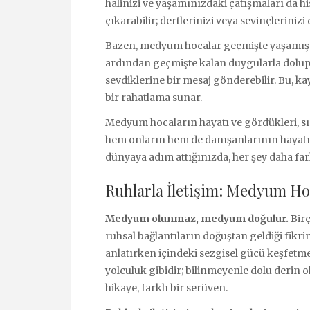
halinizi ve yaşamınızdaki çatışmaları da hiss
çıkarabilir; dertlerinizi veya sevinçlerini
Bazen, medyum hocalar geçmişte yaşamış ol
ardından geçmişte kalan duygularla dolup 
sevdiklerine bir mesaj gönderebilir. Bu, 
bir rahatlama sunar.
Medyum hocaların hayatı ve gördükleri, sır
hem onların hem de danışanlarının hayatın
dünyaya adım attığınızda, her şey daha far
Ruhlarla İletişim: Medyum Ho
Medyum olunmaz, medyum doğulur.
Birç
ruhsal bağlantıların doğuştan geldiği fikr
anlatırken içindeki sezgisel gücü keşfetmen
yolculuk gibidir; bilinmeyenle dolu derin o
hikaye, farklı bir serüven.