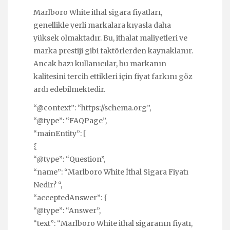
Marlboro White ithal sigara fiyatları,
genellikle yerli markalara kıyasla daha
yüksek olmaktadır. Bu, ithalat maliyetleri ve
marka prestiji gibi faktörlerden kaynaklanır.
Ancak bazı kullanıcılar, bu markanın
kalitesini tercih ettikleri için fiyat farkını göz
ardı edebilmektedir.
“@context”: “https://schema.org”,
“@type”: “FAQPage”,
“mainEntity”: [
{
“@type”: “Question”,
“name”: “Marlboro White İthal Sigara Fiyatı
Nedir? “,
“acceptedAnswer”: {
“@type”: “Answer”,
“text”: “Marlboro White ithal sigaranın fiyatı,