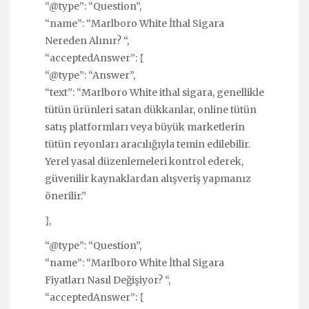
“@type”: “Question”,
“name”: “Marlboro White İthal Sigara
Nereden Alınır? “,
“acceptedAnswer”: {
“@type”: “Answer”,
“text”: “Marlboro White ithal sigara, genellikle
tütün ürünleri satan dükkanlar, online tütün
satış platformları veya büyük marketlerin
tütün reyonları aracılığıyla temin edilebilir.
Yerel yasal düzenlemeleri kontrol ederek,
güvenilir kaynaklardan alışveriş yapmanız
önerilir.”
},
“@type”: “Question”,
“name”: “Marlboro White İthal Sigara
Fiyatları Nasıl Değişiyor? “,
“acceptedAnswer”: {