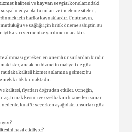
hizmet kalitesi
ve
hayvan sevgisi
konularındaki
sosyal medya platformları ve inceleme siteleri,
 edinmek için harika kaynaklardır. Unutmayın,
n
mutluluğu
ve
sağlığı
için kritik öneme sahiptir. Bu
n iyi kararı vermenize yardımcı olacaktır.
te alınması gereken en önemli unsurlardan biridir.
amak ister, ancak bu hizmetin maliyeti de göz
 mutlaka kaliteli hizmet anlamına gelmez; bu
elemek
kritik bir noktadır.
e kalitesi, fiyatları doğrudan etkiler. Örneğin,
tıraş, tırnak kesimi ve özel bakım hizmetleri sunan
 Bu nedenle, kuaför seçerken aşağıdaki unsurları göz
luyor?
esini nasıl etkiliyor?