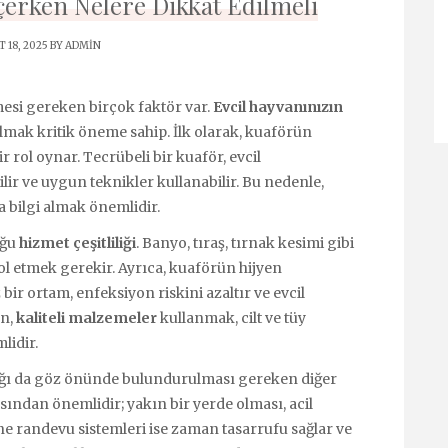
çerken Nelere Dikkat Edilmeli
 18, 2025 BY
ADMIN
mesi gereken birçok faktör var.
Evcil hayvanınızın
mak kritik öneme sahip. İlk olarak, kuaförün
rol oynar. Tecrübeli bir kuaför, evcil
ilir ve uygun teknikler kullanabilir. Bu nedenle,
 bilgi almak önemlidir.
uğu
hizmet çeşitliliği
. Banyo, tıraş, tırnak kesimi gibi
l etmek gerekir. Ayrıca, kuaförün hijyen
bir ortam, enfeksiyon riskini azaltır ve evcil
ın,
kaliteli malzemeler
kullanmak, cilt ve tüy
lidir.
lığı da göz önünde bulundurulması gereken diğer
ından önemlidir; yakın bir yerde olması, acil
ne randevu sistemleri ise zaman tasarrufu sağlar ve