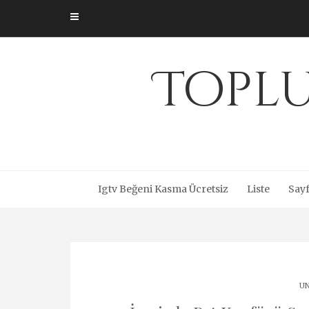
Skip
to
content
Toplu
Igtv Beğeni Kasma Ücretsiz
Liste
Sayf
UN