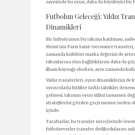
sayesinde bu oyun, daha da büyüleyici bir h
Futbolun Geleceği: Yıldız Tra
Dinamikleri
Bir futbolcunun bir takıma katılması, sadec
Messi’nin Paris Saint-Germain’e transferi
zamanda kulübün marka değerini de artırdı. 
takımlarına olan bağlılıklarını daha da gü
ilham kaynağı olurken, aynı zamanda kulüpl
Yıldız transferleri, oyun dinamiklerini de k
oyuncularla birlikte farklı taktikler dene
gelmesi, takımın oyun stilini tamamen deği
stratejilerini gözden geçirmesine neden ol
içinde.
Taraftarlar, bu transfer süreçlerinde önem
futbolseverler transfer dedikodularını anl