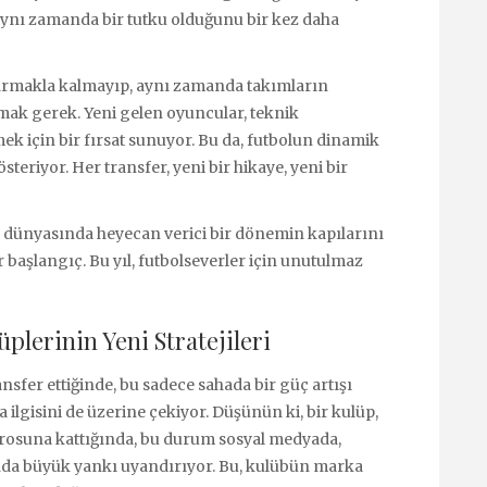
 aynı zamanda bir tutku olduğunu bir kez daha
tırmakla kalmayıp, aynı zamanda takımların
amak gerek. Yeni gelen oyuncular, teknik
mek için bir fırsat sunuyor. Bu da, futbolun dinamik
steriyor. Her transfer, yeni bir hikaye, yeni bir
l dünyasında heyecan verici bir dönemin kapılarını
ir başlangıç. Bu yıl, futbolseverler için unutulmaz
üplerinin Yeni Stratejileri
ansfer ettiğinde, bu sadece sahada bir güç artışı
lgisini de üzerine çekiyor. Düşünün ki, bir kulüp,
rosuna kattığında, bu durum sosyal medyada,
ında büyük yankı uyandırıyor. Bu, kulübün marka