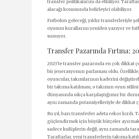
transfer politikalarını da etkiliyor. Taraft
alacağı konusunda belirleyici olabiliyor.
Futbolun geleceği, yıldız transferleriyle şe
oyunun kurallarını yeniden yazıyor ve futb
sunuyor.
Transfer Pazarında Fırtına: 2
2023'te transfer pazarında en çok dikkat 
bir jenerasyonun parlaması oldu. Özellikl
oyuncular, takımlarının kaderini değiştire
bir takıma katılması, o takımın oyun stilin
dünyasında sıkça karşılaştığımız bir durum
aynı zamanda potansiyelleriyle de dikkat ç
Bu yıl, bazı transferler adeta rekor kırdı. 
güçlendirmek için büyük bütçeler ayırmak
sadece kulüplerin değil, aynı zamanda taraft
Taraftarlar, yeni transferlerin takıma katı