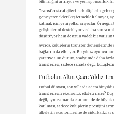
bilinirliğini artırıyor ve yeni sponsorluk fı
Transfer stratejileri
ise kulüplerin geleceğ
genç yetenekleri keşfetmekle kalmıyor, a
katmak için yeni yollar arıyorlar. Örneğin,
gelişimlerini destekliyor ve daha sonra onl
düşürüyor hem de uzun vadeli bir yatırım 
Ayrıca, kulüplerin transfer dönemlerinde y
bağlarını da etkiliyor. Bir yıldız oyuncunun
yaratıyor. Bu durum, stadyumda daha fazla b
transferleri, sadece sahada değil, kulüple
Futbolun Altın Çağı: Yıldız Tr
Futbol dünyası, son yıllarda adeta bir yıldı
transferlerin ekonomik etkileri neler? Düş
değil, aynı zamanda ekonomide de büyük da
katılması, sadece kulüplerin prestijini ar
ülkelerin ekonomilerine de ciddi katkılar s