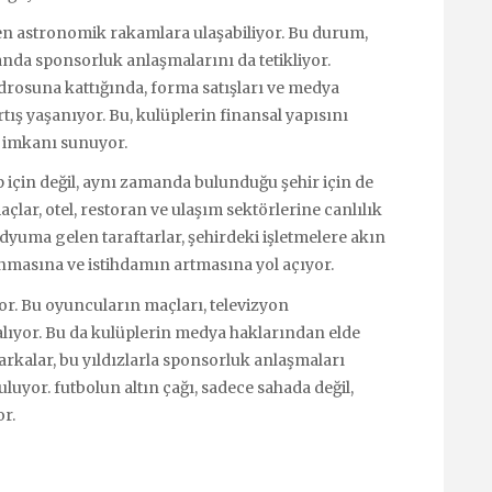
azen astronomik rakamlara ulaşabiliyor. Bu durum,
anda sponsorluk anlaşmalarını da tetikliyor.
kadrosuna kattığında, forma satışları ve medya
rtış yaşanıyor. Bu, kulüplerin finansal yapısını
a imkanı sunuyor.
üp için değil, aynı zamanda bulunduğu şehir için de
lar, otel, restoran ve ulaşım sektörlerine canlılık
dyuma gelen taraftarlar, şehirdeki işletmelere akın
nmasına ve istihdamın artmasına yol açıyor.
ıyor. Bu oyuncuların maçları, televizyon
lıyor. Bu da kulüplerin medya haklarından elde
 markalar, bu yıldızlarla sponsorluk anlaşmaları
luyor. futbolun altın çağı, sadece sahada değil,
r.