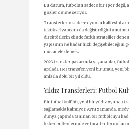
Bu durum, futbolun sadece bir spor değil,
gözler önüne seriyor.
Transferlerin sadece oyuncu kalitesini ar
taktiksel yapısını da değiştirdiğini unutm
direktörlerin elinde farklı stratejiler dene
yapısının ne kadar hızlı değişebileceğini gö
mücadele demek.
2023 transfer pazarında yaşananlar, futbo
araladı. Her transfer, yeni bir umut, yeni b
anlarla dolu bir yıl oldu.
Yıldız Transferleri: Futbol Kul
Bir futbol kulübü, yeni bir yıldız oyuncu tr
sağlamakla kalmıyor. Aynı zamanda, medya i
dünya çapında tanınan bir futbolcuyu kad
haber bültenlerinde ve taraftar forumlar