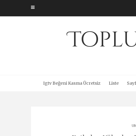
Skip
to
content
Toplu
Igtv Beğeni Kasma Ücretsiz
Liste
Sayf
UN