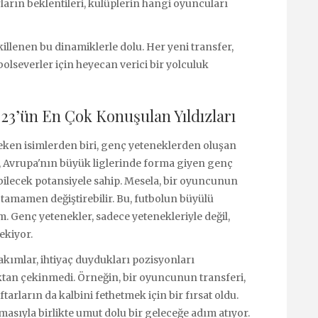
arların beklentileri, kulüplerin hangi oyuncuları
killenen bu dinamiklerle dolu. Her yeni transfer,
olseverler için heyecan verici bir yolculuk
023’ün En Çok Konuşulan Yıldızları
çeken isimlerden biri, genç yeteneklerden oluşan
e, Avrupa'nın büyük liglerinde forma giyen genç
bilecek potansiyele sahip. Mesela, bir oyuncunun
i tamamen değiştirebilir. Bu, futbolun büyülü
. Genç yetenekler, sadece yetenekleriyle değil,
ekiyor.
Takımlar, ihtiyaç duydukları pozisyonları
tan çekinmedi. Örneğin, bir oyuncunun transferi,
arların da kalbini fethetmek için bir fırsat oldu.
lmasıyla birlikte umut dolu bir geleceğe adım atıyor.