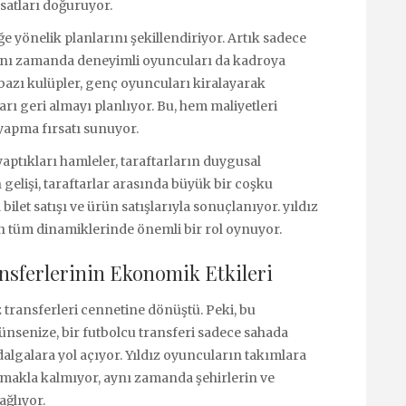
rsatları doğuruyor.
e yönelik planlarını şekillendiriyor. Artık sadece
ynı zamanda deneyimli oyuncuları da kadroya
 bazı kulüpler, genç oyuncuları kiralayarak
arı geri almayı planlıyor. Bu, hem maliyetleri
yapma fırsatı sunuyor.
aptıkları hamleler, taraftarların duygusal
 gelişi, taraftarlar arasında büyük bir coşku
ilet satışı ve ürün satışlarıyla sonuçlanıyor. yıldız
rin tüm dinamiklerinde önemli bir rol oynuyor.
ansferlerinin Ekonomik Etkileri
z transferleri cennetine dönüştü. Peki, bu
ünsenize, bir futbolcu transferi sadece sahada
lgalara yol açıyor. Yıldız oyuncuların takımlara
tırmakla kalmıyor, aynı zamanda şehirlerin ve
ağlıyor.