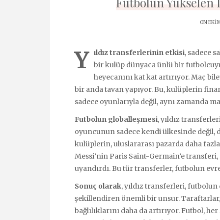
Futbolun Yükselen D
ON EKIM
Y
ıldız transferlerinin etkisi
, sadece s
bir kulüp dünyaca ünlü bir futbolcuyu
heyecanını kat kat artırıyor. Maç bile
bir anda tavan yapıyor. Bu, kulüplerin fina
sadece oyunlarıyla değil, aynı zamanda mar
Futbolun globalleşmesi
, yıldız transferle
oyuncunun sadece kendi ülkesinde değil, 
kulüplerin, uluslararası pazarda daha faz
Messi’nin Paris Saint-Germain’e transferi
uyandırdı. Bu tür transferler, futbolun evr
Sonuç olarak
, yıldız transferleri, futbolu
şekillendiren önemli bir unsur. Taraftarlar,
bağlılıklarını daha da artırıyor. Futbol, h