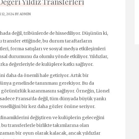
eğeri Yıldız Transferleri
 12, 2024 BY
ADMIN
ahada değil, tribünlerde de hissediliyor. Düşünün ki,
 transfer ettiğinde, bu durum taraftarların
tleri, forma satışları ve sosyal medya etkileşimleri
nsal durumunu da olumlu yönde etkiliyor. Yıldızlar,
ka değerleriyle de kulüplere katkı sağlıyor.
rini daha da önemli hale getiriyor. Artık bir
dünya genelinde tanınması gerekiyor. Bu da
la görünürlük kazanmasını sağlıyor. Örneğin, Lionel
, sadece Fransa’da değil, tüm dünyada büyük yankı
enselliğini bir kez daha gözler önüne seriyor.
n dinamiklerini değiştiren ve kulüplerin geleceğini
 bu transferlerle birlikte takımlarına olan
er zaman bir oyun olarak kalacak, ancak yıldızlar