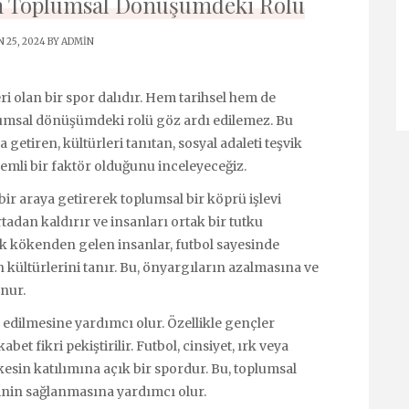
n Toplumsal Dönüşümdeki Rolü
 25, 2024 BY
ADMIN
ri olan bir spor dalıdır. Hem tarihsel hem de
msal dönüşümdeki rolü göz ardı edilemez. Bu
 getiren, kültürleri tanıtan, sosyal adaleti teşvik
emli bir faktör olduğunu inceleyeceğiz.
bir araya getirerek toplumsal bir köprü işlevi
adan kaldırır ve insanları ortak bir tutku
etnik kökenden gelen insanlar, futbol sayesinde
nin kültürlerini tanır. Bu, önyargıların azalmasına ve
nur.
 edilmesine yardımcı olur. Özellikle gençler
abet fikri pekiştirilir. Futbol, cinsiyet, ırk veya
in katılımına açık bir spordur. Bu, toplumsal
liğinin sağlanmasına yardımcı olur.