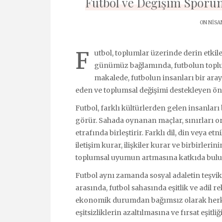
Futbol ve Değişim Sporu
ON NISAN
F
utbol, toplumlar üzerinde derin etkile
günümüz bağlamında, futbolun toplu
makalede, futbolun insanları bir araya
eden ve toplumsal değişimi destekleyen ön
Futbol, farklı kültürlerden gelen insanları 
görür. Sahada oynanan maçlar, sınırları ort
etrafında birleştirir. Farklı dil, din veya 
iletişim kurar, ilişkiler kurar ve birbirleri
toplumsal uyumun artmasına katkıda bulu
Futbol aynı zamanda sosyal adaletin teşvik
arasında, futbol sahasında eşitlik ve adil rek
ekonomik durumdan bağımsız olarak herkes
eşitsizliklerin azaltılmasına ve fırsat eşit