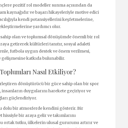
çlere pozitif rol modeller sunma açısından da
lham kaynağıdır ve başarı hikayeleriyle motive edici
acılığıyla kendi potansiyellerini keşfetmelerine,
ekleştirmelerine yardımcı olur.
e sahip olan ve toplumsal dönüşümde önemli bir rol
aya getirerek kültürleri tanıtır, sosyal adaleti
denle, futbola uygun destek ve önem verilmesi,
e gelişmesine katkıda bulunabilir.
oplumları Nasıl Etkiliyor?
irleştiren dönüştürücü bir güce sahip olan bir spor
, insanların duygularını harekete geçiriyor ve
ları güçlendiriyor.
u dolu bir atmosferde kendini gösterir. Bir
 hissiyle bir araya gelir ve takımlarını
Bu ortak tutku, ülkelerin ulusal gururunu artırır ve