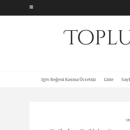
Skip
to
content
Toplu
Igtv Beğeni Kasma Ücretsiz
Liste
Sayf
UN