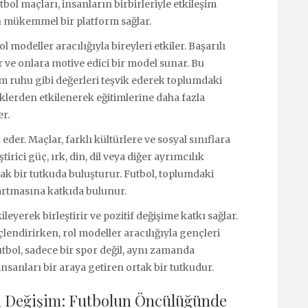
ol maçları, insanların birbirleriyle etkileşim
n mükemmel bir platform sağlar.
 modeller aracılığıyla bireyleri etkiler. Başarılı
r ve onlara motive edici bir model sunar. Bu
akım ruhu gibi değerleri teşvik ederek toplumdaki
eklerden etkilenerek eğitimlerine daha fazla
er.
k eder. Maçlar, farklı kültürlere ve sosyal sınıflara
tirici güç, ırk, din, dil veya diğer ayrımcılık
ak bir tutkuda buluşturur. Futbol, toplumdaki
artmasına katkıda bulunur.
yerek birleştirir ve pozitif değişime katkı sağlar.
lendirirken, rol modeller aracılığıyla gençleri
Futbol, sadece bir spor değil, aynı zamanda
nsanları bir araya getiren ortak bir tutkudur.
an Değişim: Futbolun Öncülüğünde