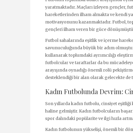
yaratmaktadır. Maçları izleyen gençler, fu
hareketlerinden ilham almakta ve kendi y
motivasyonunu kazanmaktadır. Futbol, topl
gençleri ilham veren bir güce dönüşmüştü
Futbol sahalarında eşitlik ve içerme hareke
savunuculuğunda büyük bir adım olmuştur. 
kullanarak toplumdaki ayrımcılığı eleştirm
futbolcular ve taraftarlar da bu mücadeleye
arayışında oynadığı önemli rolü pekiştirmek
desteklendiği bir alan olarak gelecekte d
Kadın Futbolunda Devrim: Cins
Son yıllarda kadın futbolu, cinsiyet eşitl
haline gelmiştir. Kadın futbolcuların başar
spor dalındaki popülarite ve ilgi hızla artm
Kadın futbolunun yükselişi, önemli bir d