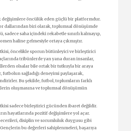
k değişimlere öncülük eden güçlü bir platformdur.
por dallarından biri olarak, toplumsal dönüşümde
, sadece saha içindeki rekabetle sınırlı kalmayıp,
nomen haline gelmesiyle ortaya çıkmıştır.
si, öncelikle sporun bütünleyici ve birleştirici
larında tribünlerde yan yana duran insanlar,
llerden olsalar bile ortak bir tutkuyla bir araya
r, futbolun sağladığı deneyimi paylaşarak,
irirler. Bu şekilde, futbol, toplumların farklı
işkilerin oluşmasına ve toplumsal dönüşümün
si sadece birleştirici gücünden ibaret değildir.
ın hayatlarında pozitif değişimlere yol açar.
ecerileri, disiplin ve sorumluluk duygusu gibi
r. Gençlerin bu değerleri sahiplenmeleri, başarıya