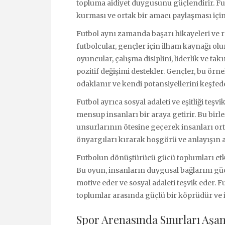
topluma aidiyet duygusunu güçlendirir. Futb
kurması ve ortak bir amacı paylaşması içi
Futbol aynı zamanda başarı hikayeleri ve rol
futbolcular, gençler için ilham kaynağı olu
oyuncular, çalışma disiplini, liderlik ve t
pozitif değişimi destekler. Gençler, bu örn
odaklanır ve kendi potansiyellerini keşfed
Futbol ayrıca sosyal adaleti ve eşitliği teşvi
mensup insanları bir araya getirir. Bu birleş
unsurlarının ötesine geçerek insanları ort
önyargıları kırarak hoşgörü ve anlayışın 
Futbolun dönüştürücü gücü toplumları etkile
Bu oyun, insanların duygusal bağlarını güç
motive eder ve sosyal adaleti teşvik eder. 
toplumlar arasında güçlü bir köprüdür ve i
Spor Arenasında Sınırları Aş