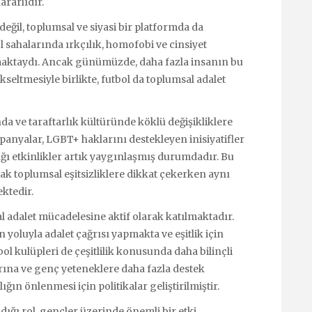
ararlıdır.
eğil, toplumsal ve siyasi bir platformda da
ol sahalarında ırkçılık, homofobi ve cinsiyet
şılmaktaydı. Ancak günümüzde, daha fazla insanın bu
kseltmesiyle birlikte, futbol da toplumsal adalet
nda ve taraftarlık kültüründe köklü değişikliklere
panyalar, LGBT+ haklarını destekleyen inisiyatifler
ı etkinlikler artık yaygınlaşmış durumdadır. Bu
rak toplumsal eşitsizliklere dikkat çekerken aynı
ktedir.
l adalet mücadelesine aktif olarak katılmaktadır.
 yoluyla adalet çağrısı yapmakta ve eşitlik için
l kulüpleri de çeşitlilik konusunda daha bilinçli
rına ve genç yeteneklere daha fazla destek
ığın önlenmesi için politikalar geliştirilmiştir.
ığı rol, gençler üzerinde önemli bir etki