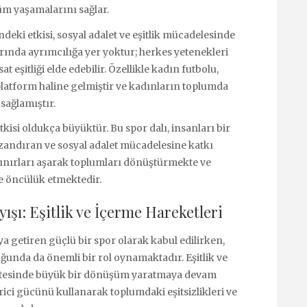
üm yaşamalarını sağlar.
eki etkisi, sosyal adalet ve eşitlik mücadelesinde
rında ayrımcılığa yer yoktur; herkes yetenekleri
t eşitliği elde edebilir. Özellikle kadın futbolu,
 platform haline gelmiştir ve kadınların toplumda
sağlamıştır.
si oldukça büyüktür. Bu spor dalı, insanları bir
azandıran ve sosyal adalet mücadelesine katkı
sınırları aşarak toplumları dönüştürmekte ve
e öncülük etmektedir.
ışı: Eşitlik ve İçerme Hareketleri
ya getiren güçlü bir spor olarak kabul edilirken,
ğunda da önemli bir rol oynamaktadır. Eşitlik ve
e ötesinde büyük bir dönüşüm yaratmaya devam
irici gücünü kullanarak toplumdaki eşitsizlikleri ve