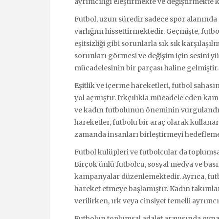
ayrımcılığı eleştirmekte ve değiştirmekte k
Futbol, uzun süredir sadece spor alanında d
varlığını hissettirmektedir. Geçmişte, futb
eşitsizliği gibi sorunlarla sık sık karşıla
sorunları görmesi ve değişim için sesini yü
mücadelesinin bir parçası haline gelmiştir.
Eşitlik ve içerme hareketleri, futbol sahası
yol açmıştır. Irkçılıkla mücadele eden kam
ve kadın futbolunun öneminin vurgulandığ
hareketler, futbolu bir araç olarak kullana
zamanda insanları birleştirmeyi hedefleme
Futbol kulüpleri ve futbolcular da toplumsa
Birçok ünlü futbolcu, sosyal medya ve basın
kampanyalar düzenlemektedir. Ayrıca, futbo
hareket etmeye başlamıştır. Kadın takımla
verilirken, ırk veya cinsiyet temelli ayrımcıl
Futbolun toplumsal adalet arayışında oynad