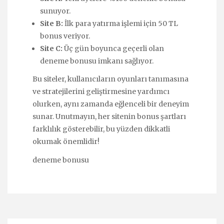
sunuyor.
Site B:
İlk para yatırma işlemi için 50 TL
bonus veriyor.
Site C:
Üç gün boyunca geçerli olan
deneme bonusu imkanı sağlıyor.
Bu siteler, kullanıcıların oyunları tanımasına
ve stratejilerini geliştirmesine yardımcı
olurken, aynı zamanda eğlenceli bir deneyim
sunar. Unutmayın, her sitenin bonus şartları
farklılık gösterebilir, bu yüzden dikkatli
okumak önemlidir!
deneme bonusu