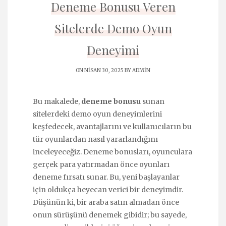
Deneme Bonusu Veren
Sitelerde Demo Oyun
Deneyimi
ON NISAN 30, 2025 BY
ADMIN
Bu makalede,
deneme bonusu
sunan
sitelerdeki demo oyun deneyimlerini
keşfedecek, avantajlarını ve kullanıcıların bu
tür oyunlardan nasıl yararlandığını
inceleyeceğiz. Deneme bonusları, oyunculara
gerçek para yatırmadan önce oyunları
deneme fırsatı sunar. Bu, yeni başlayanlar
için oldukça heyecan verici bir deneyimdir.
Düşünün ki, bir araba satın almadan önce
onun sürüşünü denemek gibidir; bu sayede,