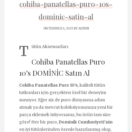
cohiba-panatellas-puro–10s-
dominic-satin-al
ON TEMMUZ 6, 2025 BY
ADMIN
T
ütün Aksesuarları
Cohiba Panatellas Puro
10’s DOMİNİC Satın Al
Cohiba Panatellas Puro 10’s
, kaliteli tütün
tutkunları için gerçekten özel bir deneyim
sunuyor. Eğer siz de puro dünyasına adım
atmak ya da mevcut koleksiyonunuza yeni bir
parça eklemek istiyorsanız, bu ürün tam size
göre! Her bir puro,
Dominik Cumhuriyeti’nin
en iyi tütünlerinden özenle hazırlanmış olup,