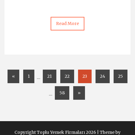
Read More
«
1
21
22
23
24
25
…
58
»
…
Copyright Toplu Yemek Firmaları 2026 |
Theme by